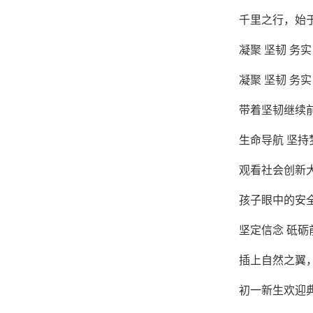
千里之行，始于
凝聚 坚韧 务
凝聚 坚韧 务
带着坚韧继续
生命导航 坚持
观看社会创新
孩子眼中的安
坚定信念 砥砺
插上自然之翼
初一新生欢迎