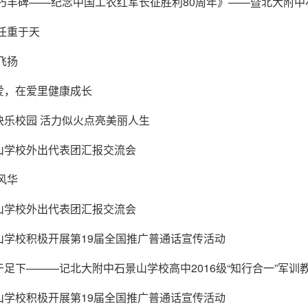
不朽丰碑——纪念中国工农红军长征胜利80周年》——暨北大附
任重于天
飞扬
爱，在爱里健康成长
快乐校园 活力似火点亮美丽人生
山学校外出代表团汇报交流会
风华
山学校外出代表团汇报交流会
山学校积极开展第19届全国推广普通话宣传活动
足下———记北大附中石景山学校高中2016级“知行合一”军训
山学校积极开展第19届全国推广普通话宣传活动