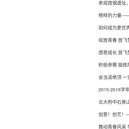
参观首钢遗址
榜样的力量—
如何成为更优
绽放青春 放
感恩成长 放
积极参赛 锻
会当凌绝顶 
2015-201
北大附中石景
创意！创艺！
舞动青春风采