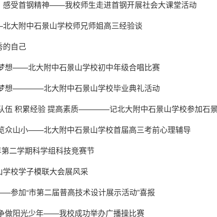
，感受首钢精神——我校师生走进首钢开展社会大课堂活动
—北大附中石景山学校师兄师姐高三经验谈
秀的自己
飞梦想——北大附中石景山学校初中年级合唱比赛
飞梦想————北大附中石景山学校毕业典礼活动
炼队伍 积累经验 提高素质————记北大附中石景山学校参加石
一览众山小——北大附中石景山学校首届高三考前心理辅导
6学年第二学期科学组科技竞赛节
山学校学子模联大会展风采
——参加“市第二届普高技术设计展示活动”喜报
 争做阳光少年——我校成功举办广播操比赛