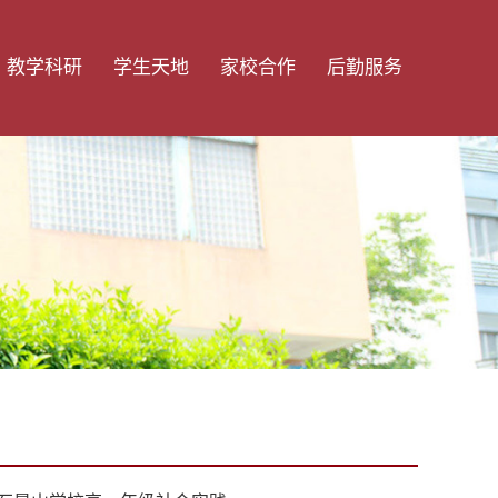
教学科研
学生天地
家校合作
后勤服务
教师发展
团委学生会
家长学校
服务保障
学科建设
国旗下讲话
家长会
师生食谱
科研信息
学生活动
家长交流
服务风采
教学平台
学生之星