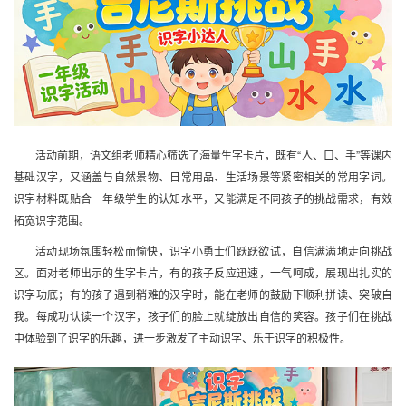
活动前期，语文组老师精心筛选了海量生字卡片，既有“人、口、手”等课内
基础汉字，又涵盖与自然景物、日常用品、生活场景等紧密相关的常用字词。
识字材料既贴合一年级学生的认知水平，又能满足不同孩子的挑战需求，有效
拓宽识字范围。
活动现场氛围轻松而愉快，识字小勇士们跃跃欲试，自信满满地走向挑战
区。面对老师出示的生字卡片，有的孩子反应迅速，一气呵成，展现出扎实的
识字功底；有的孩子遇到稍难的汉字时，能在老师的鼓励下顺利拼读、突破自
我。每成功认读一个汉字，孩子们的脸上就绽放出自信的笑容。孩子们在挑战
中体验到了识字的乐趣，进一步激发了主动识字、乐于识字的积极性。