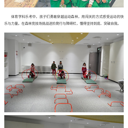
体育学科乐考中，孩子们勇敢穿越运动森林，用闯关的方式感受运动的快
乐与力量。在森林竞技场挑战进阶爬行与障碍栏，懂得坚持到底、突破自我。