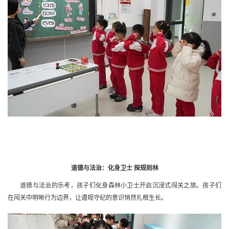
道德与法治：化身卫士 探规则林
道德与法治的乐考，孩子们化身森林小卫士开启沉浸式闯关之旅。孩子们
在闯关中明晰行为边界，让遵规守纪的意识悄然扎根生长。