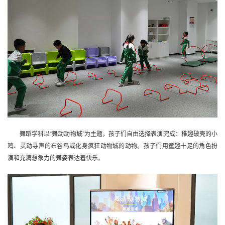
舞蹈学科以“舞动动物城”为主题，孩子们自由选择表演完成：稚趣破壳的小
鸡、灵动寻声的布谷鸟或化身疯狂动物城的动物。孩子们用童趣十足的角色扮
演和充满想象力的舞姿表达着快乐。