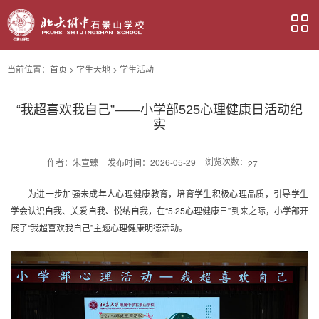
当前位置：
首页
>
学生天地
>
学生活动
“我超喜欢我自己”——小学部525心理健康日活动纪
实
浏览次数：
作者：
朱宣臻
发布时间：2026-05-29
27
为进一步加强未成年人心理健康教育，培育学生积极心理品质，引导学生
学会认识自我、关爱自我、悦纳自我，在“5·25心理健康日”到来之际，小学部开
展了“我超喜欢我自己”主题心理健康明德活动。