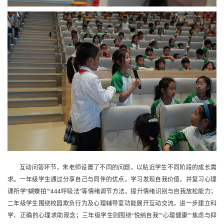
互动问答环节，朱老师设置了不同的问题，以贴近学生不同阶段的成长需
求。一年级学生通过分享自己与同伴的优点，学习发现自我价值，并复习心理
课所学“蝴蝶拍”“444呼吸法”等情绪调节方法，提升情绪识别与自我放松能力；
二年级学生围绕校园欺负行为及心理辅导室功能展开互动交流，进一步建立科
学、正确的心理求助观念；三年级学生则围绕“悦纳自我”“心理健康”“焦虑与抑