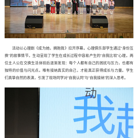
活动以心理剧《成为她，拥抱我》拉开序幕。心理俱乐部学生通过“身份互
换”的故事情节，生动呈现了学生在成长过程中容易产生的“自我比较”心理。两
位主人公在交换生活体验后逐渐发现：每个人都有自己的困扰与压力，也都有
独特的价值与闪光点。唯有接纳真实的自己，才能真正获得成长与力量。学生
们真挚自然的表演，引发了现场同学对“自我认同”与“自我接纳”的深入思考。