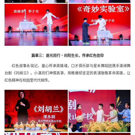
篇章三：逐光而行・向阳生长，传承红色信仰
红色故事永铭记，童心传承英雄魂，口才俱乐部与星禾舞蹈团携手演绎舞
台剧《刘胡兰》。小演员们神情真挚，用稚嫩却坚定的表演致敬革命英雄，让
红色精神在校园里代代相传。