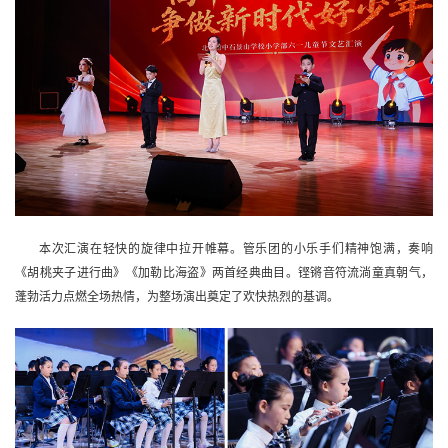
本次汇演在轻快的旋律中拉开帷幕。管乐团的小乐手们精神饱满，奏响
《胡桃夹子进行曲》《加勒比海盗》两首经典曲目。铿锵音符流淌童真朝气，
蓬勃活力点燃全场热情，为整场演出奠定了欢快热烈的基调。