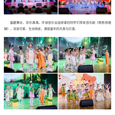
童趣舞台，欢乐满满。环球音乐会选修课的同学们带来音乐剧《熊熊修理
铺》，活泼可爱、生动俏皮，满是童年的天真与烂漫。