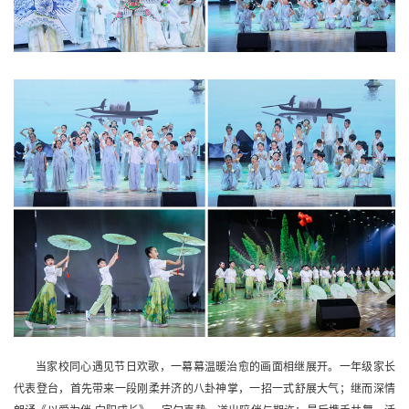
当家校同心遇见节日欢歌，一幕幕温暖治愈的画面相继展开。一年级家长
代表登台，首先带来一段刚柔并济的八卦神掌，一招一式舒展大气；继而深情