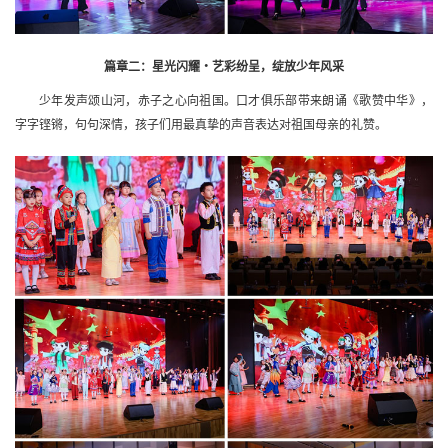
篇章二：星光闪耀・艺彩纷呈，绽放少年风采
少年发声颂山河，赤子之心向祖国。口才俱乐部带来朗诵《歌赞中华》，
字字铿锵，句句深情，孩子们用最真挚的声音表达对祖国母亲的礼赞。