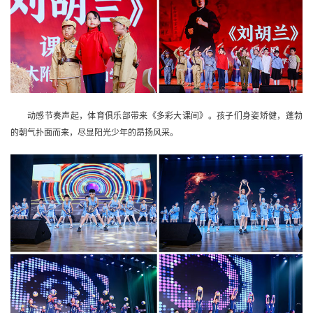
动感节奏声起，体育俱乐部带来《多彩大课间》。孩子们身姿矫健，蓬勃
的朝气扑面而来，尽显阳光少年的昂扬风采。