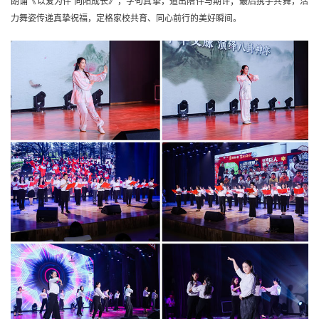
朗诵《以爱为伴 向阳成长》，字句真挚，道出陪伴与期许；最后携手共舞，活
力舞姿传递真挚祝福，定格家校共育、同心前行的美好瞬间。