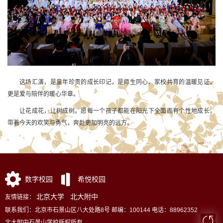
这场汇演，是童年珍贵的成长印记，是师生同心、家校共育的温暖见证，
更是爱与陪伴的暖心华章。
让花成花，让树成树。愿每一个孩子都能在阳光下全面而有个性地成长，
带着今天的欢笑与勇气，奔赴更加明亮的远方。
数字校园
希悦校园
北京大学
北大附中
友情链接：
联系我们：北京市石景山区八大处路8号 邮编：100144 电话：88962352
北大附中石景山学校版权所有