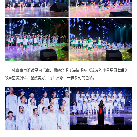
纯真童声邂逅星河乐章，晨曦合唱团深情唱响《流浪的小星星圆舞曲》。
歌声空灵婉转、澄澈美好，为汇演添上一抹梦幻的色彩。