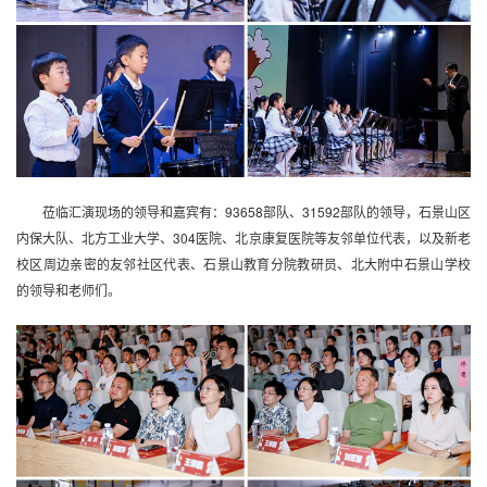
莅临汇演现场的领导和嘉宾有：93658部队、31592部队的领导，石景山区
内保大队、北方工业大学、304医院、北京康复医院等友邻单位代表，以及新老
校区周边亲密的友邻社区代表、石景山教育分院教研员、北大附中石景山学校
的领导和老师们。