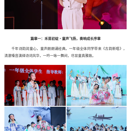
篇章一：禾苗初绽・童声飞扬，奏响成长序章
千年诗韵润童心，童声朗朗诵经典。一年级全体同学带来《古韵新唱》，
清澈嗓音演绎诗词风华，一吟一咏一舞间，尽显童真雅致。