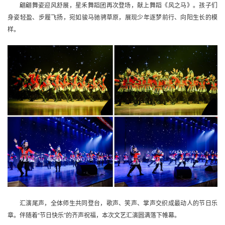
翩翩舞姿迎风舒展，星禾舞蹈团再次登场，献上舞蹈《风之马》。孩子们
身姿轻盈、步履飞扬，宛如骏马驰骋草原，展现少年逐梦前行、向阳生长的模
样。
汇演尾声，全体师生共同登台，歌声、笑声、掌声交织成最动人的节日乐
章。伴随着“节日快乐”的齐声祝福，本次文艺汇演圆满落下帷幕。