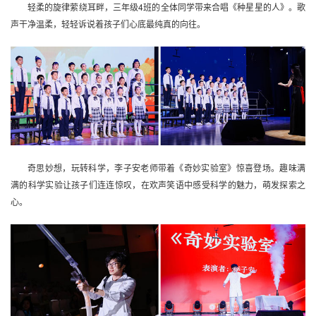
轻柔的旋律萦绕耳畔，三年级4班的全体同学带来合唱《种星星的人》。歌
声干净温柔，轻轻诉说着孩子们心底最纯真的向往。
奇思妙想，玩转科学，李子安老师带着《奇妙实验室》惊喜登场。趣味满
满的科学实验让孩子们连连惊叹，在欢声笑语中感受科学的魅力，萌发探索之
心。