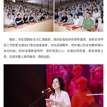
随后，刘亚慧副校长为汇演致辞。她向莅临现场的领导嘉宾、始终支持学
校工作的家长朋友们表达诚挚谢意，也向深耕教学、呵护童心的全体教师致以
亲切问候。同时深情寄语同学：常怀感恩之心，永葆好奇热爱，勇担探索之
责，在成长路上乘风破浪、扬帆远航。