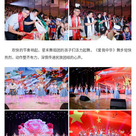
欢快的节奏响起，星禾舞蹈团的孩子们活力起舞。《爱我中华》舞步轻快
热烈，动作整齐有力，深情传递民族团结的心声。