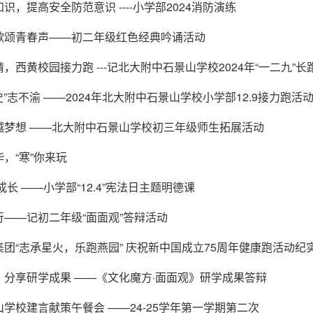
识，提高安全防范意识 ----小学部2024消防演练
歌颂青春声——初二年级红色经典吟诵活动
，西黄校园接力跑 ---记北大附中石景山学校2024年“一二九”长
史”志不渝 ——2024年北大附中石景山学校小学部12.9接力跑活
越梦想 ——北大附中石景山学校初三年级师生拓展活动
，“寒”你来玩
成长 ——小学部“12.4”宪法日主题明德课
——记初二年级“面面观”答辩活动
团“志承星火，乐跑燕园” 庆祝新中国成立75周年健康跑活动纪
，分享研学成果 ——《文化魔方·面面观》研学成果答辩
学校建言献策午餐会 ——24-25学年第一学期第二次