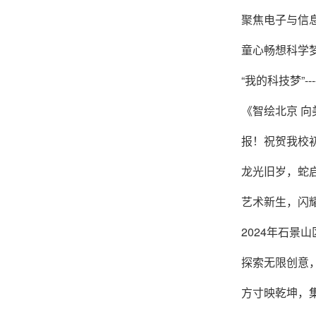
聚焦电子与信
童心畅想科学
“我的科技梦”-
《智绘北京 
报！祝贺我校
龙光旧岁，蛇
艺术新生，闪
2024年石
探索无限创意
方寸映乾坤，