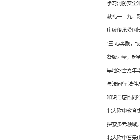
学习消防安全知
献礼一二九，
庚续传承爱国情
“童”心奔跑，“
凝聚力量，超
旱地冰雪嘉年华
与法同行 法伴
知识与感悟同行
北大附中教育集
探索多元领域
北大附中石景山