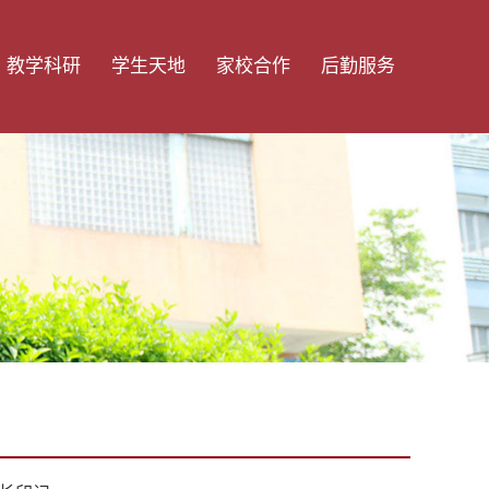
教学科研
学生天地
家校合作
后勤服务
教师发展
团委学生会
家长学校
服务保障
学科建设
国旗下讲话
家长会
师生食谱
科研信息
学生活动
家长交流
服务风采
教学平台
学生之星