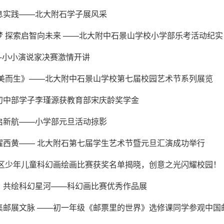
息实践——北大附石学子展风采
梦 探索启智向未来 ——北大附中石景山学校小学部乐考活动纪实
---小小演说家决赛激情开讲
向美而生》——北大附中石景山学校第七届校园艺术节系列展览
初中部学子李瑾源获教育部宋庆龄奖学金
启新航——小学部元旦活动掠影
耀西黄—— 北大附石第七届学生艺术节暨元旦汇演成功举行
景山区少年儿童科幻画绘画比赛获奖名单揭晓，创意之光闪耀校园！
，共绘科幻星河——科幻画比赛优秀作品展
集邮展文脉 ——初一年级《邮票里的世界》选修课同学参观中国