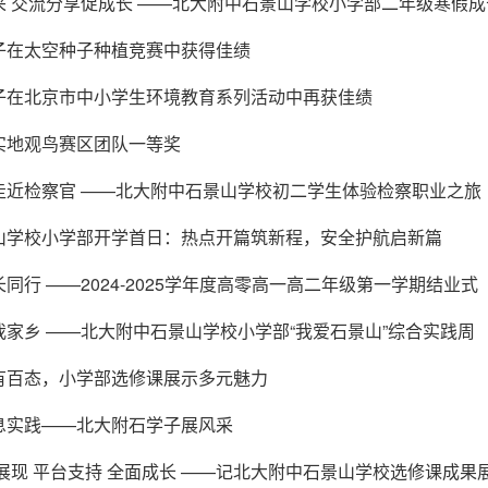
采 交流分享促成长 ——北大附中石景山学校小学部二年级寒假成
子在太空种子种植竞赛中获得佳绩
子在北京市中小学生环境教育系列活动中再获佳绩
实地观鸟赛区团队一等奖
走近检察官 ——北大附中石景山学校初二学生体验检察职业之旅
山学校小学部开学首日：热点开篇筑新程，安全护航启新篇
同行 ——2024-2025学年度高零高一高二年级第一学期结业式
家乡 ——北大附中石景山学校小学部“我爱石景山”综合实践周
有百态，小学部选修课展示多元魅力
息实践——北大附石学子展风采
展现 平台支持 全面成长 ——记北大附中石景山学校选修课成果